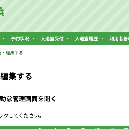
予約状況
入退室受付
入退室履歴
利用者管
認・編集する
・編集する
別勤怠管理画面を開く
ックしてください。