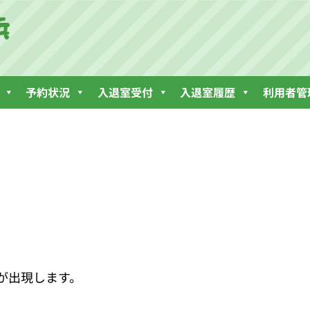
予約状況
入退室受付
入退室履歴
利用者管
が出現します。