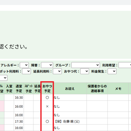
認ください。