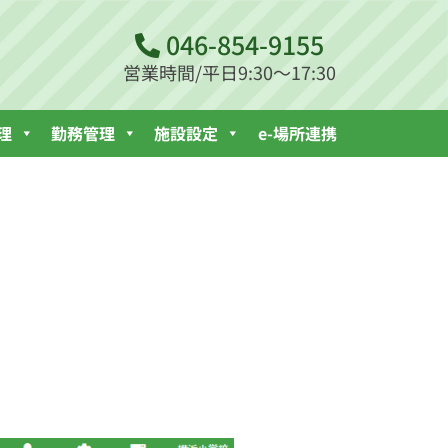
046-854-9155
営業時間/平日9:30～17:30
理
勤務管理
施設設定
e-場所連携