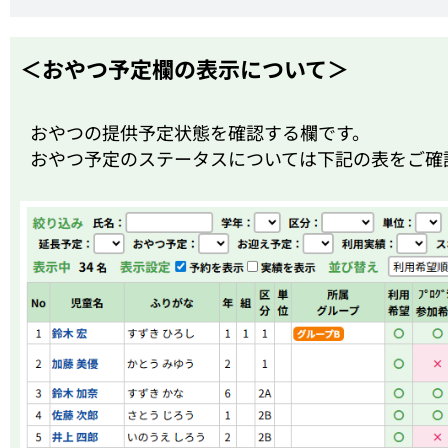
＜おやつ予定欄の表示について＞
おやつの提供予定状態を確認する欄です。
おやつ予定のステータスについては下記の表をご確