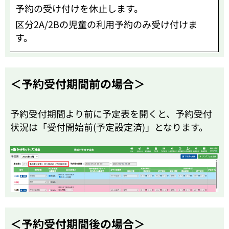
予約の受け付けを休止します。
区分2A/2Bの児童の利用予約のみ受け付けま
す。
＜予約受付期間前の場合＞
予約受付期間より前に予定表を開くと、予約受付
状況は「受付開始前(予定設定済)」となります。
＜予約受付期間後の場合＞