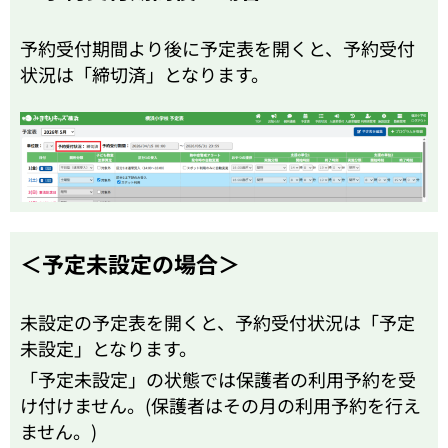
予約受付期間より後に予定表を開くと、予約受付
状況は「締切済」となります。
＜予定未設定の場合＞
未設定の予定表を開くと、予約受付状況は「予定
未設定」となります。
「予定未設定」の状態では保護者の利用予約を受
け付けません。(保護者はその月の利用予約を行え
ません。)