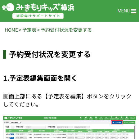
MENU
HOME
>
予定表
>
予約受付状況を変更する
予約受付状況を変更する
1.予定表編集画面を開く
画面上部にある【予定表を編集】ボタンをクリック
してください。