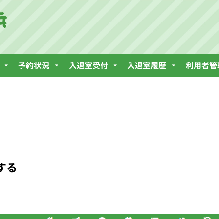
予約状況
入退室受付
入退室履歴
利用者管
する