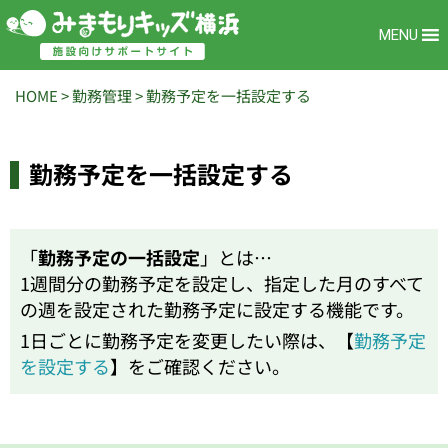
MENU
HOME
>
勤務管理
>
勤務予定を一括設定する
勤務予定を一括設定する
「
勤務予定の一括設定
」とは…
1週間分の勤務予定を設定し、指定した月のすべて
の週を設定された勤務予定に設定する機能です。
1日ごとに勤務予定を変更したい際は、【
勤務予定
を設定する
】をご確認ください。